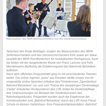
Bläsersolisten des WDR-Sinfonieorchesters und des Gürzenichorchesters
Zwischen den Rede-Beiträgen sorgten die Bläsersolisten des WDR-
Sinfonieorchesters und des Gürzenichorchesters Köln sowie ein Vokal-
Quartett des WDR-Rundfunkchors für musikalischen Hochgenuss. Auch
sie ließen mit der dargebotenen Musik von Franz Lachner und Felix
Mendelssohn-Bartholdy die Entstehungszeit des Bahnhofs Belvedere
aufleben.
Nach dem offiziellen Programmteil ging es mit verschiedenen Themen
weiter. Die online-Agentur „queo“ aus Dresden stellte unsere von ihr
umgesetzte online-Spenden-initiative des Förderkreises „Spendentool
Bahnhof Belvedere“ vor, und zum Thema des diesjährigen Denkmaltags
„Farbe“ erläuterten Restauratoren des LVR-Amtes für Denkmalpflege
ihre Untersuchungen am Beispiel der Volutenkonsolen des
Bahnhofsgebäudes. Präsentiert wurden auch die Ergebnisse der
Schülerarbeiten zum „Bahnhof Belvedere“ durch die LVR-Anna-Freud-
Schule im kleinen Gartenhaus. Eine Powerpointpräsentation „Bahnhof