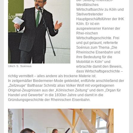
Westfälisches
Wirtschaftsarchiv zu Köln und
Stellvertretender
Hauptgeschäftsführer der IHK
Köln. Er ist ein
ausgewiesener Kenner der
Rhei-nischen
Wirtschaftsgeschichte. Frei
und gut gelaunt, referierte
Soénius zum Thema „Die
Rheinische Eisenbahn und
ihre Bedeutung für die
Mobilität in Köln“ und
Ulrich S. Soénius
erbrachte damit den Beweis,
dass Wirtschaftsgeschichte –
richtig vermittelt – alles andere als trockene Materie ist.
In zeitgemäßer Biedermeier-Mode gekleidet, entführte anschließend der
„Zeitzeuge“ Balthasar Schmitz alias Volker Wolf mit vorgetragenen
Original-Zeugnissen aus der „Kölnischen Zeitung“ und dem „Organ für
Handel und Gewerbe“ in die 1830er-Jahre und damit in die
Gründungsgeschichte der Rheinischen Eisenbahn.