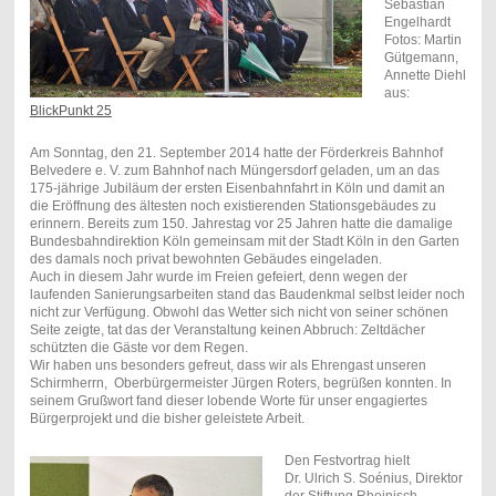
Sebastian
Engelhardt
Fotos: Martin
Gütgemann,
Annette Diehl
aus:
BlickPunkt 25
Am Sonntag, den 21. September 2014 hatte der Förderkreis Bahnhof
Belvedere e. V. zum Bahnhof nach Müngersdorf geladen, um an das
175-jährige Jubiläum der ersten Eisenbahnfahrt in Köln und damit an
die Eröffnung des ältesten noch existierenden Stationsgebäudes zu
erinnern. Bereits zum 150. Jahrestag vor 25 Jahren hatte die damalige
Bundesbahndirektion Köln gemeinsam mit der Stadt Köln in den Garten
des damals noch privat bewohnten Gebäudes eingeladen.
Auch in diesem Jahr wurde im Freien gefeiert, denn wegen der
laufenden Sanierungsarbeiten stand das Baudenkmal selbst leider noch
nicht zur Verfügung. Obwohl das Wetter sich nicht von seiner schönen
Seite zeigte, tat das der Veranstaltung keinen Abbruch: Zeltdächer
schützten die Gäste vor dem Regen.
Wir haben uns besonders gefreut, dass wir als Ehrengast unseren
Schirmherrn, Oberbürgermeister Jürgen Roters, begrüßen konnten. In
seinem Grußwort fand dieser lobende Worte für unser engagiertes
Bürgerprojekt und die bisher geleistete Arbeit.
Den Festvortrag hielt
Dr. Ulrich S. Soénius, Direktor
der Stiftung Rheinisch-