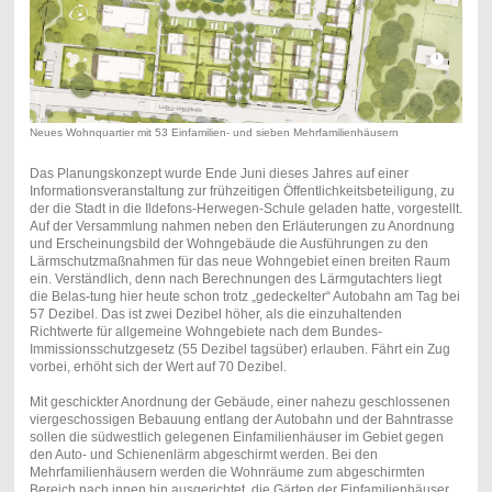
Neues Wohnquartier mit 53 Einfamilien- und sieben Mehrfamilienhäusern
Das Planungskonzept wurde Ende Juni dieses Jahres auf einer
Informationsveranstaltung zur frühzeitigen Öffentlichkeitsbeteiligung, zu
der die Stadt in die Ildefons-Herwegen-Schule geladen hatte, vorgestellt.
Auf der Versammlung nahmen neben den Erläuterungen zu Anordnung
und Erscheinungsbild der Wohngebäude die Ausführungen zu den
Lärmschutzmaßnahmen für das neue Wohngebiet einen breiten Raum
ein. Verständlich, denn nach Berechnungen des Lärmgutachters liegt
die Belas-tung hier heute schon trotz „gedeckelter“ Autobahn am Tag bei
57 Dezibel. Das ist zwei Dezibel höher, als die einzuhaltenden
Richtwerte für allgemeine Wohngebiete nach dem Bundes-
Immissionsschutzgesetz (55 Dezibel tagsüber) erlauben. Fährt ein Zug
vorbei, erhöht sich der Wert auf 70 Dezibel.
Mit geschickter Anordnung der Gebäude, einer nahezu geschlossenen
viergeschossigen Bebauung entlang der Autobahn und der Bahntrasse
sollen die südwestlich gelegenen Einfamilienhäuser im Gebiet gegen
den Auto- und Schienenlärm abgeschirmt werden. Bei den
Mehrfamilienhäusern werden die Wohnräume zum abgeschirmten
Bereich nach innen hin ausgerichtet, die Gärten der Einfamilienhäuser