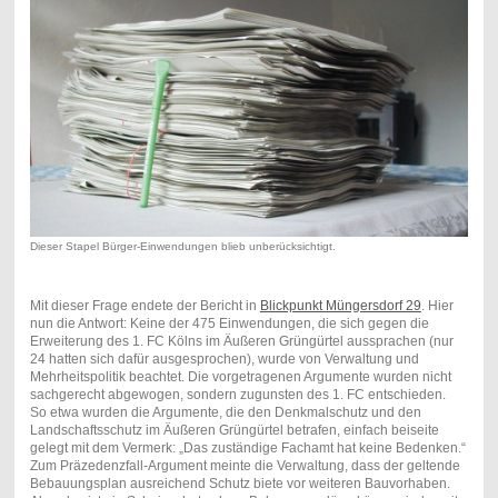
Dieser Stapel Bürger-Einwendungen blieb unberücksichtigt.
Mit dieser Frage endete der Bericht in
Blickpunkt Müngersdorf 29
. Hier
nun die Antwort: Keine der 475 Einwendungen, die sich gegen die
Erweiterung des 1. FC Kölns im Äußeren Grüngürtel aussprachen (nur
24 hatten sich dafür ausgesprochen), wurde von Verwaltung und
Mehrheitspolitik beachtet. Die vorgetragenen Argumente wurden nicht
sachgerecht abgewogen, sondern zugunsten des 1. FC entschieden.
So etwa wurden die Argumente, die den Denkmalschutz und den
Landschaftsschutz im Äußeren Grüngürtel betrafen, einfach beiseite
gelegt mit dem Vermerk: „Das zuständige Fachamt hat keine Bedenken.“
Zum Präzedenzfall-Argument meinte die Verwaltung, dass der geltende
Bebauungsplan ausreichend Schutz biete vor weiteren Bauvorhaben.