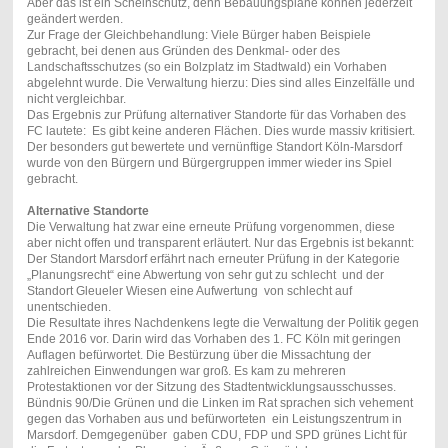
Aber das ist ein Scheinschutz, denn Bebauungspläne können jederzeit
geändert werden.
Zur Frage der Gleichbehandlung: Viele Bürger haben Beispiele
gebracht, bei denen aus Gründen des Denkmal- oder des
Landschaftsschutzes (so ein Bolzplatz im Stadtwald) ein Vorhaben
abgelehnt wurde. Die Verwaltung hierzu: Dies sind alles Einzelfälle und
nicht vergleichbar.
Das Ergebnis zur Prüfung alternativer Standorte für das Vorhaben des
FC lautete: Es gibt keine anderen Flächen. Dies wurde massiv kritisiert.
Der besonders gut bewertete und vernünftige Standort Köln-Marsdorf
wurde von den Bürgern und Bürgergruppen immer wieder ins Spiel
gebracht.
Alternative Standorte
Die Verwaltung hat zwar eine erneute Prüfung vorgenommen, diese
aber nicht offen und transparent erläutert. Nur das Ergebnis ist bekannt:
Der Standort Marsdorf erfährt nach erneuter Prüfung in der Kategorie
„Planungsrecht“ eine Abwertung von sehr gut zu schlecht und der
Standort Gleueler Wiesen eine Aufwertung von schlecht auf
unentschieden.
Die Resultate ihres Nachdenkens legte die Verwaltung der Politik gegen
Ende 2016 vor. Darin wird das Vorhaben des 1. FC Köln mit geringen
Auflagen befürwortet. Die Bestürzung über die Missachtung der
zahlreichen Einwendungen war groß. Es kam zu mehreren
Protestaktionen vor der Sitzung des Stadtentwicklungsausschusses.
Bündnis 90/Die Grünen und die Linken im Rat sprachen sich vehement
gegen das Vorhaben aus und befürworteten ein Leistungszentrum in
Marsdorf. Demgegenüber gaben CDU, FDP und SPD grünes Licht für