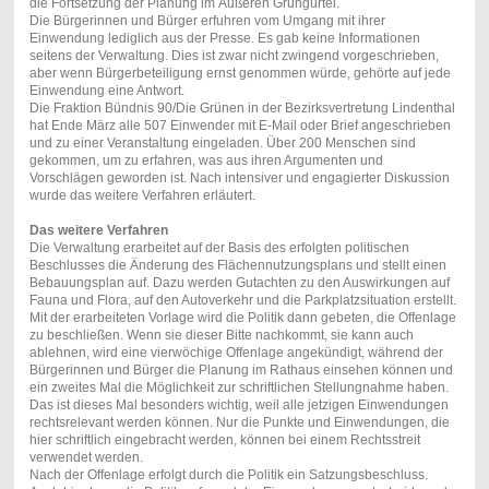
die Fortsetzung der Planung im Äußeren Grüngürtel.
Die Bürgerinnen und Bürger erfuhren vom Umgang mit ihrer
Einwendung lediglich aus der Presse. Es gab keine Informationen
seitens der Verwaltung. Dies ist zwar nicht zwingend vorgeschrieben,
aber wenn Bürgerbeteiligung ernst genommen würde, gehörte auf jede
Einwendung eine Antwort.
Die Fraktion Bündnis 90/Die Grünen in der Bezirksvertretung Lindenthal
hat Ende März alle 507 Einwender mit E-Mail oder Brief angeschrieben
und zu einer Veranstaltung eingeladen. Über 200 Menschen sind
gekommen, um zu erfahren, was aus ihren Argumenten und
Vorschlägen geworden ist. Nach intensiver und engagierter Diskussion
wurde das weitere Verfahren erläutert.
Das weitere Verfahren
Die Verwaltung erarbeitet auf der Basis des erfolgten politischen
Beschlusses die Änderung des Flächennutzungsplans und stellt einen
Bebauungsplan auf. Dazu werden Gutachten zu den Auswirkungen auf
Fauna und Flora, auf den Autoverkehr und die Parkplatzsituation erstellt.
Mit der erarbeiteten Vorlage wird die Politik dann gebeten, die Offenlage
zu beschließen. Wenn sie dieser Bitte nachkommt, sie kann auch
ablehnen, wird eine vierwöchige Offenlage angekündigt, während der
Bürgerinnen und Bürger die Planung im Rathaus einsehen können und
ein zweites Mal die Möglichkeit zur schriftlichen Stellungnahme haben.
Das ist dieses Mal besonders wichtig, weil alle jetzigen Einwendungen
rechtsrelevant werden können. Nur die Punkte und Einwendungen, die
hier schriftlich eingebracht werden, können bei einem Rechtsstreit
verwendet werden.
Nach der Offenlage erfolgt durch die Politik ein Satzungsbeschluss.