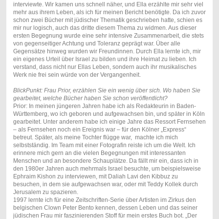
interviewte. Wir kamen uns schnell näher, und Ella erzählte mir sehr viel
mehr aus ihrem Leben, als ich für meinen Bericht benötigte. Da ich zuvor
schon zwei Bücher mit jüdischer Thematik geschrieben hatte, schien es
mir nur logisch, auch das dritte diesem Thema zu widmen. Aus dieser
ersten Begegnung wurde eine sehr intensive Zusammenarbeit, die stets
von gegenseitiger Achtung und Toleranz geprägt war. Über alle
Gegensätze hinweg wurden wir Freundinnen. Durch Ella lernte ich, mir
ein eigenes Urteil über Israel zu bilden und ihre Heimat zu lieben. Ich
verstand, dass nicht nur Ellas Leben, sondern auch ihr musikalisches
Werk nie frei sein würde von der Vergangenheit.
BlickPunkt: Frau Prior, erzählen Sie ein wenig über sich. Wo haben Sie
gearbeitet, welche Bücher haben Sie schon veröffentlicht?
Prior: In meinen jüngeren Jahren habe ich als Redakteurin in Baden-
Württemberg, wo ich geboren und aufgewachsen bin, und später in Köln
gearbeitet. Unter anderem habe ich einige Jahre das Ressort Fernsehen
– als Fernsehen noch ein Ereignis war – für den Kölner „Express“
betreut. Später, als meine Tochter flügge war, machte ich mich
selbstständig. Im Team mit einer Fotografin reiste ich um die Welt. Ich
erinnere mich gern an die vielen Begegnungen mit interessanten
Menschen und an besondere Schauplätze. Da fällt mir ein, dass ich in
den 1980er Jahren auch mehrmals Israel besuchte, um beispielsweise
Ephraim Kishon zu interviewen, mit Daliah Lavi den Kibbuz zu
besuchen, in dem sie aufgewachsen war, oder mit Teddy Kollek durch
Jerusalem zu spazieren.
1997 lernte ich für eine Zeitschriften-Serie über Artisten im Zirkus den
belgischen Clown Peter Bento kennen, dessen Leben und das seiner
jüdischen Frau mir faszinierenden Stoff für mein erstes Buch bot. „Der