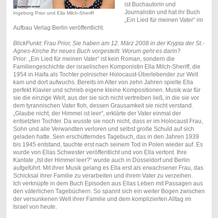
ist Buchautorin und
Journalistin und hat ihr Buch
Ingeborg Prior und Ella Milch-Sheriff
„Ein Lied für meinen Vater“ im
Aufbau Verlag Berlin veröffentlicht.
BlickPunkt: Frau Prior, Sie haben am 12. März 2008 in der Krypta der St.-
Agnes-Kirche Ihr neues Buch vorgestellt. Worum geht es darin?
Prior: „Ein Lied für meinen Vater“ ist kein Roman, sondern die
Familiengeschichte der israelischen Komponistin Ella Milch-Sheriff, die
1954 in Haifa als Tochter polnischer Holocaust-Überlebender zur Welt
kam und dort aufwuchs. Bereits im Alter von zehn Jahren spielte Ella
perfekt Klavier und schrieb eigene kleine Kompositionen. Musik war für
sie die einzige Welt, aus der sie sich nicht vertreiben ließ, in die sie vor
dem tyrannischen Vater floh, dessen Grausamkeit sie nicht verstand.
„Glaube nicht, der Himmel ist leer“, erklärte der Vater einmal der
entsetzten Tochter. Da wusste sie noch nicht, dass er im Holocaust Frau,
Sohn und alle Verwandten verloren und selbst große Schuld auf sich
geladen hatte. Sein erschütterndes Tagebuch, das in den Jahren 1939
bis 1945 entstand, tauchte erst nach seinem Tod in Polen wieder auf. Es
wurde von Ellas Schwester veröffentlicht und von Ella vertont. Ihre
Kantate „Ist der Himmel leer?“ wurde auch in Düsseldorf und Berlin
aufgeführt. Mit ihrer Musik gelang es Ella erst als erwachsener Frau, das
Schicksal ihrer Familie zu verarbeiten und ihrem Vater zu verzeihen.
Ich verknüpfe in dem Buch Episoden aus Ellas Leben mit Passagen aus
den väterlichen Tagebüchern. So spannt sich ein weiter Bogen zwischen
der versunkenen Welt ihrer Familie und dem komplizierten Alltag im
Israel von heute.