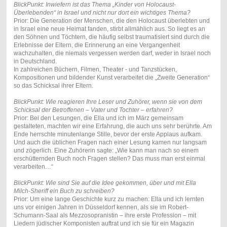
BlickPunkt: Inwiefern ist das Thema „Kinder von Holocaust-
Überlebenden“ in Israel und nicht nur dort ein wichtiges Thema?
Prior: Die Generation der Menschen, die den Holocaust überlebten und
in Israel eine neue Heimat fanden, stirbt allmählich aus. So liegt es an
den Söhnen und Töchtern, die häufig selbst traumatisiert sind durch die
Erlebnisse der Eltern, die Erinnerung an eine Vergangenheit
wachzuhalten, die niemals vergessen werden darf, weder in Israel noch
in Deutschland.
In zahlreichen Büchern, Filmen, Theater - und Tanzstücken,
Kompositionen und bildender Kunst verarbeitet die „Zweite Generation“
so das Schicksal ihrer Eltern.
BlickPunkt: Wie reagieren Ihre Leser und Zuhörer, wenn sie von dem
Schicksal der Betroffenen – Vater und Tochter – erfahren?
Prior: Bei den Lesungen, die Ella und ich im März gemeinsam
gestalteten, machten wir eine Erfahrung, die auch uns sehr berührte. Am
Ende herrschte minutenlange Stille, bevor der erste Applaus aufkam.
Und auch die üblichen Fragen nach einer Lesung kamen nur langsam
und zögerlich. Eine Zuhörerin sagte: „Wie kann man nach so einem
erschütternden Buch noch Fragen stellen? Das muss man erst einmal
verarbeiten…“
BlickPunkt: Wie sind Sie auf die Idee gekommen, über und mit Ella
Milch-Sheriff ein Buch zu schreiben?
Prior: Um eine lange Geschichte kurz zu machen: Ella und ich lernten
uns vor einigen Jahren in Düsseldorf kennen, als sie im Robert-
Schumann-Saal als Mezzosopranistin – ihre erste Profession – mit
Liedern jüdischer Komponisten auftrat und ich sie für ein Magazin