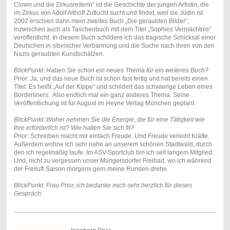
Clown und die Zirkusreiterin“ ist die Geschichte der jungen Artistin, die
im Zirkus von Adolf Althoff Zuflucht sucht und findet, weil sie Jüdin ist.
2002 erschien dann mein zweites Buch „Die geraubten Bilder“,
inzwischen auch als Taschenbuch mit dem Titel „Sophies Vermächtnis“
veröffentlicht. In diesem Buch schildere ich das tragische Schicksal einer
Deutschen in sibirischer Verbannung und die Suche nach ihren von den
Nazis geraubten Kunstschätzen.
BlickPunkt: Haben Sie schon ein neues Thema für ein weiteres Buch?
Prior: Ja, und das neue Buch ist schon fast fertig und hat bereits einen
Titel: Es heißt „Auf der Kippe“ und schildert das schwierige Leben eines
Borderliners. Also endlich mal ein ganz anderes Thema. Seine
Veröffentlichung ist für August im Heyne Verlag München geplant.
BlickPunkt: Woher nehmen Sie die Energie, die für eine Tätigkeit wie
Ihre erforderlich ist? Wie halten Sie sich fit?
Prior: Schreiben macht mir einfach Freude. Und Freude verleiht Kräfte.
Außerdem wohne ich sehr nahe an unserem schönen Stadtwald, durch
den ich regelmäßig laufe. Im ASV-Sportclub bin ich seit langem Mitglied.
Und, nicht zu vergessen unser Müngersdorfer Freibad, wo ich während
der Freiluft-Saison morgens gern meine Runden drehe.
BlickPunkt: Frau Prior, ich bedanke mich sehr herzlich für dieses
Gespräch.