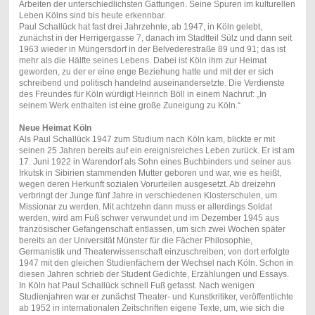
Arbeiten der unterschiedlichsten Gattungen. Seine Spuren im kulturellen
Leben Kölns sind bis heute erkennbar.
Paul Schallück hat fast drei Jahrzehnte, ab 1947, in Köln gelebt,
zunächst in der Herrigergasse 7, danach im Stadtteil Sülz und dann seit
1963 wieder in Müngersdorf in der Belvederestraße 89 und 91; das ist
mehr als die Hälfte seines Lebens. Dabei ist Köln ihm zur Heimat
geworden, zu der er eine enge Beziehung hatte und mit der er sich
schreibend und politisch handelnd auseinandersetzte. Die Verdienste
des Freundes für Köln würdigt Heinrich Böll in einem Nachruf: „In
seinem Werk enthalten ist eine große Zuneigung zu Köln.“
Neue Heimat Köln
Als Paul Schallück 1947 zum Studium nach Köln kam, blickte er mit
seinen 25 Jahren bereits auf ein ereignisreiches Leben zurück. Er ist am
17. Juni 1922 in Warendorf als Sohn eines Buchbinders und seiner aus
Irkutsk in Sibirien stammenden Mutter geboren und war, wie es heißt,
wegen deren Herkunft sozialen Vorurteilen ausgesetzt. Ab dreizehn
verbringt der Junge fünf Jahre in verschiedenen Klosterschulen, um
Missionar zu werden. Mit achtzehn dann muss er allerdings Soldat
werden, wird am Fuß schwer verwundet und im Dezember 1945 aus
französischer Gefangenschaft entlassen, um sich zwei Wochen später
bereits an der Universität Münster für die Fächer Philosophie,
Germanistik und Theaterwissenschaft einzuschreiben; von dort erfolgte
1947 mit den gleichen Studienfächern der Wechsel nach Köln. Schon in
diesen Jahren schrieb der Student Gedichte, Erzählungen und Essays.
In Köln hat Paul Schallück schnell Fuß gefasst. Nach wenigen
Studienjahren war er zunächst Theater- und Kunstkritiker, veröffentlichte
ab 1952 in internationalen Zeitschriften eigene Texte, um, wie sich die