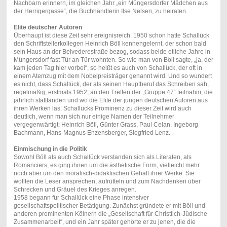
Nachbarn erinnern, im gleichen Jahr „ein Müngersdorfer Mädchen aus
der Herrigergasse“, die Buchhändlerin Ilse Nelsen, zu heiraten.
Elite deutscher Autoren
Überhaupt ist diese Zeit sehr ereignisreich. 1950 schon hatte Schallück
den Schriftstellerkollegen Heinrich Böll kennengelernt, der schon bald
sein Haus an der Belvederestraße bezog, sodass beide etliche Jahre in
Müngersdorf fast Tür an Tür wohnten. So wie man von Böll sagte, „ja, der
kam jeden Tag hier vorbei“, so heißt es auch von Schallück, der oft in
einem Atemzug mit dem Nobelpreisträger genannt wird. Und so wundert
es nicht, dass Schallück, der als seinen Hauptberuf das Schreiben sah,
regelmäßig, erstmals 1952, an den Treffen der „Gruppe 47“ teilnahm, die
jährlich stattfanden und wo die Elite der jungen deutschen Autoren aus
ihren Werken las. Schallücks Prominenz zu dieser Zeit wird auch
deutlich, wenn man sich nur einige Namen der Teilnehmer
vergegenwärtigt: Heinrich Böll, Günter Grass, Paul Celan, Ingeborg
Bachmann, Hans-Magnus Enzensberger, Siegfried Lenz.
Einmischung in die Politik
Sowohl Böll als auch Schallück verstanden sich als Literaten, als
Romanciers; es ging ihnen um die ästhetische Form, vielleicht mehr
noch aber um den moralisch-didaktischen Gehalt ihrer Werke. Sie
wollten die Leser ansprechen, aufrütteln und zum Nachdenken über
Schrecken und Gräuel des Krieges anregen.
1958 begann für Schallück eine Phase intensiver
gesellschaftspolitischer Betätigung. Zunächst gründete er mit Böll und
anderen prominenten Kölnern die „Gesellschaft für Christlich-Jüdische
Zusammenarbeit“, und ein Jahr später gehörte er zu jenen, die die