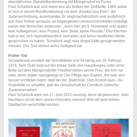
ebenfalls eine Standortbestimmung mit Müngersdorf im Focus.
Paul Schallück war sich meist treu als Kritiker der Zeitläufte. 1965 setzte
er sich in einem Rundfunkbeitrag mit dem „Exodus aus Köln“, der
Judenvertreibung, auseinander. Er zeigt nachdrücklich und ausführlich
auf, dass Kölner genauso an begangenen Unmenschlichkeiten beteiligt
waren wie Menschen anderswo: „Auch hier am 9. November und später:
kein Aufbegehren, kein Protest, kein Streik, keine Revolte.“ Den Kirchen
hält er vor, sich regimefreundlich verhalten und keine deutlichen Worte
gesprochen zu haben. Schallück sagt, was längst hätte gesagt werden
müssen. Der Text verliert seine Gültigkeit nie.
Früher Tod
Schwerkrank verstarb der Schriftsteller erst 54-jährig am 29. Februar
1976. Sein Grab liegt auf der linken Seite des Hauptweges unter einer
Birke auf dem Müngersdorfer Friedhof neben seiner Frau, die ihm nur
zwei Jahre später nachgefolgt ist. Die Pflege des Grabes, die man sich
besser vorstellen kann, liegt bei der Stadt Köln. Den Anstoß dazu, die
Grabstätte zu erhalten, gab die Gesellschaft für Christlich-Jüdische
Zusammenarbeit.
Paul Schallück wäre am 17. Juni 2012 neunzig Jahre alt geworden. Sein
Nachlass ist mit dem seines Freundes Heinrich Böll mit dem Kölner
Stadtarchiv verschüttet worden.