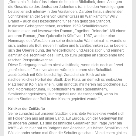
„Germania Judaica“ ins Leben riefen, eine Bibliothek, deren Anliegen
die Geschichte des deutschen Judentums ist. In beiden Vereinigungen
betätigt er sich intensiv in den Vorständen. Darüber hinaus streitet der
Schriftsteller an der Seite von Günter Grass im Wahlkampf für Willy
Brandt – auch dies bezeichnend für seinen geistigen Standort.
In diesem Geist geschrieben, erschien 1959 Schallücks wohl
bekanntester und lesenswerter Roman „Engelbert Reinecke“. Mit einem
anderen Roman, „Don Quichotte in Köln“ von 1967, welcher eine
Hommage des Westfalen an seine rheinische Wahlheimat ist, wandte er
sich, anders als Böll, neuen Inhalten und Erzähltechniken zu. Er bedient
sich der Übertreibung, der Wiederholung und Assoziation und erinnert
damit an die Techniken des Films, so zum Beispiel an Rückblende und
raschen Perspektivwechsel.
Diese Darlegungen wären nicht vollständig, wenn nicht noch auf zwei
„nonfiktionale“ Texte verwiesen würde, in denen sich Schallück
ausdrücklich mit Köln beschäftigt. Zunächst ein Blick auf ein
nachdenkliches Porträt der Stadt: „Der Platz, an dem ich schreibe/Der
Platz liegt in Köln am Rhein. Köln dringt zu mir herein mit Glockengeläut
und Motorengebrumm, Hubertushörnern und Rasenmähern,
Straßenbahngeknirsch, Hundegebell und Massengebrüll, wenn im
nahen Stadion der Ball in den Kasten gepfeffert wurde.“
Kritiker der Zeitläufte
Seine zunächst auf unseren Stadtteil gerichtete Perspektive weitet sich
im Folgenden aus auf unser Land, auf Europa, von der Gegenwart hin
zu anderen Zeiten. Es sind besinnliche Gedanken zur Frage „Wer bin
ich?“ – Auch hier hat es übrigens den Anschein, als hätten Schallück und
Böll einander schon mal über die Schulter geschaut: Von diesem gibt es