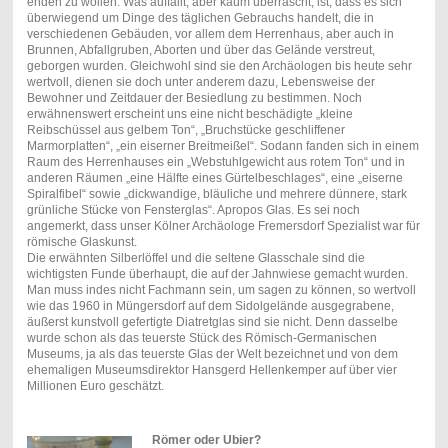
enden zu wollen. Was auffällt, aber kaum überrascht, ist, dass es sich
überwiegend um Dinge des täglichen Gebrauchs handelt, die in
verschiedenen Gebäuden, vor allem dem Herrenhaus, aber auch in
Brunnen, Abfallgruben, Aborten und über das Gelände verstreut,
geborgen wurden. Gleichwohl sind sie den Archäologen bis heute sehr
wertvoll, dienen sie doch unter anderem dazu, Lebensweise der
Bewohner und Zeitdauer der Besiedlung zu bestimmen. Noch
erwähnenswert erscheint uns eine nicht beschädigte „kleine
Reibschüssel aus gelbem Ton“, „Bruchstücke geschliffener
Marmorplatten“, „ein eiserner Breitmeißel“. Sodann fanden sich in einem
Raum des Herrenhauses ein „Webstuhlgewicht aus rotem Ton“ und in
anderen Räumen „eine Hälfte eines Gürtelbeschlages“, eine „eiserne
Spiralfibel“ sowie „dickwandige, bläuliche und mehrere dünnere, stark
grünliche Stücke von Fensterglas“. Apropos Glas. Es sei noch
angemerkt, dass unser Kölner Archäologe Fremersdorf Spezialist war für
römische Glaskunst.
Die erwähnten Silberlöffel und die seltene Glasschale sind die
wichtigsten Funde überhaupt, die auf der Jahnwiese gemacht wurden.
Man muss indes nicht Fachmann sein, um sagen zu können, so wertvoll
wie das 1960 in Müngersdorf auf dem Sidolgelände ausgegrabene,
äußerst kunstvoll gefertigte Diatretglas sind sie nicht. Denn dasselbe
wurde schon als das teuerste Stück des Römisch-Germanischen
Museums, ja als das teuerste Glas der Welt bezeichnet und von dem
ehemaligen Museumsdirektor Hansgerd Hellenkemper auf über vier
Millionen Euro geschätzt.
Römer oder Ubier?