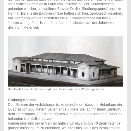
steinzeitliche Artefakte in Form von Feuerstein- und Keramikresten
gefunden wurden, ein weiterer Beweis für die „Siedlungsgunst“ unserer
Heimat: Bereits die Bandkeramiker hatten sich hier, geologisch gesehen,
am Übergang von der Mittelterrasse zur Niederterrasse vor fast 7000
Jahren wohlgefühlt, ist der fruchtbare Lössboden auf der Jahnweise
doch fünf Meter tief.
Das Modell des Gutshofes zeigt das Herrenhaus, von Westen gesehen.
Grabungstechnik
Den Skizzen der Archäologen ist zu entnehmen, dass die Hofanlage ein
Quadrat von 200 Metern Seitenlänge bildete; sie lag mit ihrem Zentrum,
dem Herrenhaus, 200 Meter südlich vom Stadion; die anderen Gebäude
befanden sich östlich davon.
Fremersdorf und seine Männer hatten nur etwa 30 bis 40 Zentimeter tief
graben müssen, um zu erkennen, welches das Haus des Besitzers und