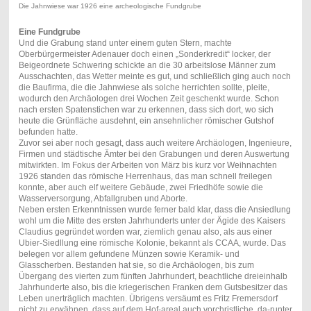
Die Jahnwiese war 1926 eine archeologische Fundgrube
Eine Fundgrube
Und die Grabung stand unter einem guten Stern, machte
Oberbürgermeister Adenauer doch einen „Sonderkredit“ locker, der
Beigeordnete Schwering schickte an die 30 arbeitslose Männer zum
Ausschachten, das Wetter meinte es gut, und schließlich ging auch noch
die Baufirma, die die Jahnwiese als solche herrichten sollte, pleite,
wodurch den Archäologen drei Wochen Zeit geschenkt wurde. Schon
nach ersten Spatenstichen war zu erkennen, dass sich dort, wo sich
heute die Grünfläche ausdehnt, ein ansehnlicher römischer Gutshof
befunden hatte.
Zuvor sei aber noch gesagt, dass auch weitere Archäologen, Ingenieure,
Firmen und städtische Ämter bei den Grabungen und deren Auswertung
mitwirkten. Im Fokus der Arbeiten von März bis kurz vor Weihnachten
1926 standen das römische Herrenhaus, das man schnell freilegen
konnte, aber auch elf weitere Gebäude, zwei Friedhöfe sowie die
Wasserversorgung, Abfallgruben und Aborte.
Neben ersten Erkenntnissen wurde ferner bald klar, dass die Ansiedlung
wohl um die Mitte des ersten Jahrhunderts unter der Ägide des Kaisers
Claudius gegründet worden war, ziemlich genau also, als aus einer
Ubier-Siedllung eine römische Kolonie, bekannt als CCAA, wurde. Das
belegen vor allem gefundene Münzen sowie Keramik- und
Glasscherben. Bestanden hat sie, so die Archäologen, bis zum
Übergang des vierten zum fünften Jahrhundert, beachtliche dreieinhalb
Jahrhunderte also, bis die kriegerischen Franken dem Gutsbesitzer das
Leben unerträglich machten. Übrigens versäumt es Fritz Fremersdorf
nicht zu erwähnen, dass auf dem Hof-areal auch vorchristliche, da-runter