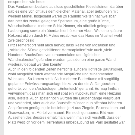
entsprechen wie heute.
Das Fundament bestand aus lose geschütteten Kieselsteinen, darüber
gab es eine Schicht aus dem gleichen Material, aber gebunden mit
weißem Mörtel. Insgesamt waren 29 Räumlichkeiten nachweisbar,
darunter der zentral gelegene Speiseraum, eine große Küche,
Wirtschaftsräume, mehrere Schlafzimmer, ein nördlich gelegener
Laubengang sowie ein überdachter hölzerner Abort. Wie eine spätere
Rekonstruktion durch H. Mylius ergab, war das Haus im Mittelteil wohl
zweigeschossig.
Fritz Fremersdorf hebt auch hervor, dass Reste von Mosaiken und
„zahlreiche Stücke geschliffener Marmorplatten“ wie auch „viele
Hunderte Bruchstücke von ornamentalen und figürlichen
Wandmalereien“ gefunden wurden, „aus denen eine ganze Wand
wiederaufgebaut werden konnte“.
Auch in den folgenden Zeiten herrschte auf dem Hof rege Bautätigkeit,
wohl ausgelöst durch wachsende Ansprüche und zunehmenden
Wohlstand. So kamen schließlich mehrere Baderäume mit sorgfältig
geplanter Entwässerungsanlage hinzu, zu der ein Auffangbecken
gehörte, von den Archäologen „Ententeich“ genannt. Es mag freilich
verwundern, dass man sich erst spät ein Hypokaustum, eine Heizung
also, leistete. Auch später noch wurden die Laubengänge vergrößert
und verändert, aber auch die Baustoffe müssen nun offenbar höheren
Ansprüchen genügen; sie bestehen jetzt aus Ziegeln, Bruchsteinen und
Grauwacken, mit Mörtel vermauert. Ein noch genaueres Bild vom
Aussehen des Besitzes erhält man, wenn man sich vorstellt, dass der
Platz westlich vor dem Herrenhaus unbebaut und als Park gestaltet war.