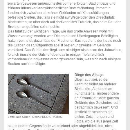
erwarten gewesen angesichts des vorher erfolgten Stadionbaus und
früherer intensiver landwirtschaftlicher Bewirtschaftung. Immerhin
fanden sich zwischen einzelnen Gebäuden mit Kiesschüttungen
befestigte Stellen, die, falls sie nicht auf Wege oder den Dreschplatz
hindeuteten, so aber doch auf dort verteiltes Erdreich, das beim Bau der
Brunnen angefallen sein mochte.
Das führt zu der wichtigen Frage, wie das große Anwesen wohl mit
Wasser versorgt worden war. Die an diesen Überlegungen Beteiligten
hatten vermutet, dazu hätte der Frechener Bach gedient, der heute noch
die Gräben des Stüttgenhofs speist beziehungsweise im Gelände
versickert. Das Gebiet dort liegt aber niedriger als das an der Jahnwiese,
folglich musste der Gutshof über das in einiger Tiefe reichlich
vorhandene Grundwasser versorgt worden sein, was sich nach einigem
Suchen auch bestätigte.
Dinge des Alltags
Überhaupt sei, so der
Grabungsleiter an anderer
Stelle, die „Ausbeute an
Fundmaterial, insbesondere
an Keramik auf dem ganzen
Gelände des Gutshofes recht
beträchtlich gewesen“. Und
tatsächlich scheinen die
Listen, Zeichnungen und
Löffel aus Silber | Gravur DEO GRATIAS
Fotos, wo die aus jener Zeit
stammenden Gegenstände verzeichnet oder abgebildet sind, nicht