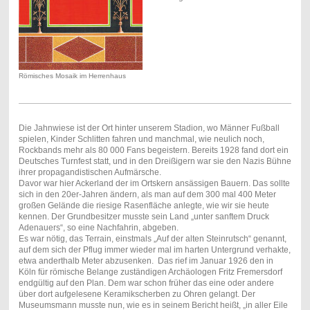
Römisches Mosaik im Herrenhaus
Die Jahnwiese ist der Ort hinter unserem Stadion, wo Männer Fußball
spielen, Kinder Schlitten fahren und manchmal, wie neulich noch,
Rockbands mehr als 80 000 Fans begeistern. Bereits 1928 fand dort ein
Deutsches Turnfest statt, und in den Dreißigern war sie den Nazis Bühne
ihrer propagandistischen Aufmärsche.
Davor war hier Ackerland der im Ortskern ansässigen Bauern. Das sollte
sich in den 20er-Jahren ändern, als man auf dem 300 mal 400 Meter
großen Gelände die riesige Rasenfläche anlegte, wie wir sie heute
kennen. Der Grundbesitzer musste sein Land „unter sanftem Druck
Adenauers“, so eine Nachfahrin, abgeben.
Es war nötig, das Terrain, einstmals „Auf der alten Steinrutsch“ genannt,
auf dem sich der Pflug immer wieder mal im harten Untergrund verhakte,
etwa anderthalb Meter abzusenken. Das rief im Januar 1926 den in
Köln für römische Belange zuständigen Archäologen Fritz Fremersdorf
endgültig auf den Plan. Dem war schon früher das eine oder andere
über dort aufgelesene Keramikscherben zu Ohren gelangt. Der
Museumsmann musste nun, wie es in seinem Bericht heißt, „in aller Eile