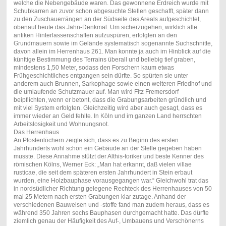
welche die Nebengebäude waren. Das gewonnene Erdreich wurde mit
Schubkarren an zuvor schon abgesuchte Stellen geschafft, später dann
zu den Zuschauerrängen an der Südseite des Areals aufgeschichtet,
obenauf heute das Jahn-Denkmal. Um sicherzugehen, wirklich alle
antiken Hinterlassenschaften aufzuspüren, erfolgten an den
Grundmauern sowie im Gelände systematisch sogenannte Suchschnitte,
davon allein im Herrenhaus 261. Man konnte ja auch im Hinblick auf die
künftige Bestimmung des Terrains überall und beliebig tief graben,
mindestens 1,50 Meter, sodass den Forschern kaum etwas
Frühgeschichtliches entgangen sein dürfte. So spürten sie unter
anderem auch Brunnen, Sarkophage sowie einen weiteren Friedhof und
die umlaufende Schutzmauer auf. Man wird Fitz Fremersdorf
beipflichten, wenn er betont, dass die Grabungsarbeiten gründlich und
mit viel System erfolgten. Gleichzeitig wird aber auch gesagt, dass es
immer wieder an Geld fehlte. In Köln und im ganzen Land herrschten
Arbeitslosigkeit und Wohnungsnot.
Das Herrenhaus
An Pfostenlöchern zeigte sich, dass es zu Beginn des ersten
Jahrhunderts wohl schon ein Gebäude an der Stelle gegeben haben
musste. Diese Annahme stützt der Althis-toriker und beste Kenner des
römischen Kölns, Werner Eck: „Man hat erkannt, daß vielen villae
rusticae, die seit dem späteren ersten Jahrhundert in Stein erbaut
wurden, eine Holzbauphase vorausgegangen war.“ Gleichwohl trat das
in nordsüdlicher Richtung gelegene Rechteck des Herrenhauses von 50
mal 25 Metern nach ersten Grabungen klar zutage. Anhand der
verschiedenen Bauweisen und -stoffe fand man zudem heraus, dass es
während 350 Jahren sechs Bauphasen durchgemacht hatte. Das dürfte
ziemlich genau der Häufigkeit des Auf-, Umbauens und Verschönerns