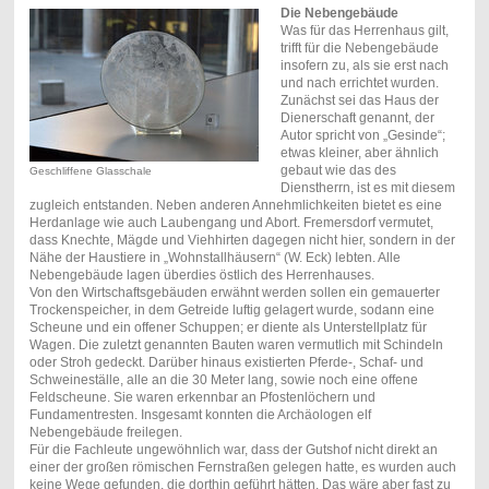
Die Nebengebäude
Was für das Herrenhaus gilt,
trifft für die Nebengebäude
insofern zu, als sie erst nach
und nach errichtet wurden.
Zunächst sei das Haus der
Dienerschaft genannt, der
Autor spricht von „Gesinde“;
etwas kleiner, aber ähnlich
gebaut wie das des
Geschliffene Glasschale
Dienstherrn, ist es mit diesem
zugleich entstanden. Neben anderen Annehmlichkeiten bietet es eine
Herdanlage wie auch Laubengang und Abort. Fremersdorf vermutet,
dass Knechte, Mägde und Viehhirten dagegen nicht hier, sondern in der
Nähe der Haustiere in „Wohnstallhäusern“ (W. Eck) lebten. Alle
Nebengebäude lagen überdies östlich des Herrenhauses.
Von den Wirtschaftsgebäuden erwähnt werden sollen ein gemauerter
Trockenspeicher, in dem Getreide luftig gelagert wurde, sodann eine
Scheune und ein offener Schuppen; er diente als Unterstellplatz für
Wagen. Die zuletzt genannten Bauten waren vermutlich mit Schindeln
oder Stroh gedeckt. Darüber hinaus existierten Pferde-, Schaf- und
Schweineställe, alle an die 30 Meter lang, sowie noch eine offene
Feldscheune. Sie waren erkennbar an Pfostenlöchern und
Fundamentresten. Insgesamt konnten die Archäologen elf
Nebengebäude freilegen.
Für die Fachleute ungewöhnlich war, dass der Gutshof nicht direkt an
einer der großen römischen Fernstraßen gelegen hatte, es wurden auch
keine Wege gefunden, die dorthin geführt hätten. Das wäre aber fast zu