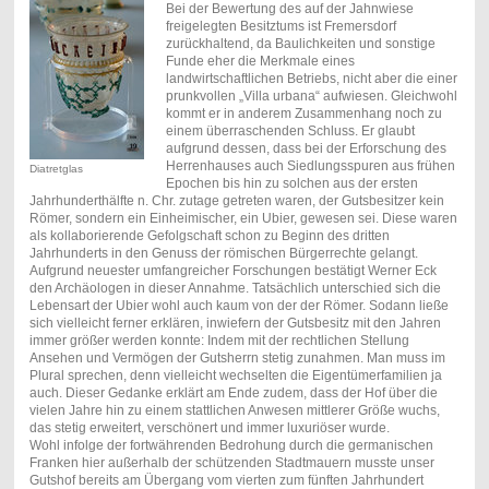
Bei der Bewertung des auf der Jahnwiese
freigelegten Besitztums ist Fremersdorf
zurückhaltend, da Baulichkeiten und sonstige
Funde eher die Merkmale eines
landwirtschaftlichen Betriebs, nicht aber die einer
prunkvollen „Villa urbana“ aufwiesen. Gleichwohl
kommt er in anderem Zusammenhang noch zu
einem überraschenden Schluss. Er glaubt
aufgrund dessen, dass bei der Erforschung des
Herrenhauses auch Siedlungsspuren aus frühen
Diatretglas
Epochen bis hin zu solchen aus der ersten
Jahrhunderthälfte n. Chr. zutage getreten waren, der Gutsbesitzer kein
Römer, sondern ein Einheimischer, ein Ubier, gewesen sei. Diese waren
als kollaborierende Gefolgschaft schon zu Beginn des dritten
Jahrhunderts in den Genuss der römischen Bürgerrechte gelangt.
Aufgrund neuester umfangreicher Forschungen bestätigt Werner Eck
den Archäologen in dieser Annahme. Tatsächlich unterschied sich die
Lebensart der Ubier wohl auch kaum von der der Römer. Sodann ließe
sich vielleicht ferner erklären, inwiefern der Gutsbesitz mit den Jahren
immer größer werden konnte: Indem mit der rechtlichen Stellung
Ansehen und Vermögen der Gutsherrn stetig zunahmen. Man muss im
Plural sprechen, denn vielleicht wechselten die Eigentümerfamilien ja
auch. Dieser Gedanke erklärt am Ende zudem, dass der Hof über die
vielen Jahre hin zu einem stattlichen Anwesen mittlerer Größe wuchs,
das stetig erweitert, verschönert und immer luxuriöser wurde.
Wohl infolge der fortwährenden Bedrohung durch die germanischen
Franken hier außerhalb der schützenden Stadtmauern musste unser
Gutshof bereits am Übergang vom vierten zum fünften Jahrhundert