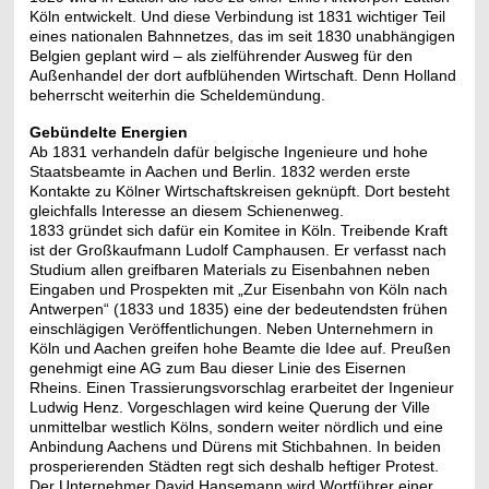
Köln entwickelt. Und diese Verbindung ist 1831 wichtiger Teil
eines nationalen Bahnnetzes, das im seit 1830 unabhängigen
Belgien geplant wird – als zielführender Ausweg für den
Außenhandel der dort aufblühenden Wirtschaft. Denn Holland
beherrscht weiterhin die Scheldemündung.
Gebündelte Energien
Ab 1831 verhandeln dafür belgische Ingenieure und hohe
Staatsbeamte in Aachen und Berlin. 1832 werden erste
Kontakte zu Kölner Wirtschaftskreisen geknüpft. Dort besteht
gleichfalls Interesse an diesem Schienenweg.
1833 gründet sich dafür ein Komitee in Köln. Treibende Kraft
ist der Großkaufmann Ludolf Camphausen. Er verfasst nach
Studium allen greifbaren Materials zu Eisenbahnen neben
Eingaben und Prospekten mit „Zur Eisenbahn von Köln nach
Antwerpen“ (1833 und 1835) eine der bedeutendsten frühen
einschlägigen Veröffentlichungen. Neben Unternehmern in
Köln und Aachen greifen hohe Beamte die Idee auf. Preußen
genehmigt eine AG zum Bau dieser Linie des Eisernen
Rheins. Einen Trassierungsvorschlag erarbeitet der Ingenieur
Ludwig Henz. Vorgeschlagen wird keine Querung der Ville
unmittelbar westlich Kölns, sondern weiter nördlich und eine
Anbindung Aachens und Dürens mit Stichbahnen. In beiden
prosperierenden Städten regt sich deshalb heftiger Protest.
Der Unternehmer David Hansemann wird Wortführer einer