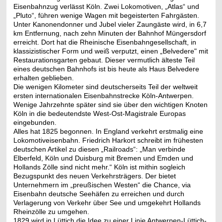
Eisenbahnzug verlässt Köln. Zwei Lokomotiven, „Atlas“ und
„Pluto“, führen wenige Wagen mit begeisterten Fahrgästen.
Unter Kanonendonner und Jubel vieler Zaungäste wird, in 6,7
km Entfernung, nach zehn Minuten der Bahnhof Müngersdorf
erreicht. Dort hat die Rheinische Eisenbahngesellschaft, in
klassizistischer Form und weiß verputzt, einen „Belvedere" mit
Restaurationsgarten gebaut. Dieser vermutlich älteste Teil
eines deutschen Bahnhofs ist bis heute als Haus Belvedere
erhalten geblieben.
Die wenigen Kilometer sind deutscherseits Teil der weltweit
ersten internationalen Eisenbahnstrecke Köln-Antwerpen.
Wenige Jahrzehnte später sind sie über den wichtigen Knoten
Köln in die bedeutendste West-Ost-Magistrale Europas
eingebunden.
Alles hat 1825 begonnen. In England verkehrt erstmalig eine
Lokomotiveisenbahn. Friedrich Harkort schreibt im frühesten
deutschen Artikel zu diesen „Railroads“: „Man verbinde
Elberfeld, Köln und Duisburg mit Bremen und Emden und
Hollands Zölle sind nicht mehr.“ Köln ist mithin sogleich
Bezugspunkt des neuen Verkehrsträgers. Der bietet
Unternehmern im „preußischen Westen“ die Chance, via
Eisenbahn deutsche Seehäfen zu erreichen und durch
Verlagerung von Verkehr über See und umgekehrt Hollands
Rheinzölle zu umgehen.
1829 wird in Lüttich die Idee zu einer Linie Antwerpen-Lüttich-