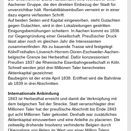
Aachener Gruppe, die den direkten Einbezug der Stadt für
unverzichtbar hält. Rentabilitätseinbußen verneint er in einer
dazu eigens verfassten Schrift.
Auf beiden Seiten wird Kapital eingeworben, steht Gutachten
gegen Gutachten, wird in den Lokalzeitungen gestritten.
Einigungsbemühungen scheitern. In Aachen kommt es 1836
zur Gegengründung einer Gesellschaft. Preußischer Druck
lässt aber noch im gleichen Jahr die Interessenten
zusammenfinden. Als zu bauende Trasse wird festgelegt:
Köln/Freihafen-Lövenich-Horrem-Düren-Eschweiler-Aachen-
belgische Grenze bei Herbesthal. Dafür konzessioniert
Preußen 1837 die Rheinische Eisenbahngesellschaft in Köln.
Schnell werden jetzt drei Millionen Taler berechnetes
Aktienkapital gezeichnet.
Baubeginn ist der erste April 1838. Eröffnet wird die Bahnlinie
ab 1839 in drei Abschnitten.
Internationale Anbindung
1843 ist Herbesthal erreicht und damit die Verknüpfung mit
dem belgischen Teil der Strecke. Statt veranschlagter drei
Millionen Taler hat der preußische Abschnitt bis Ende 1843
gut acht Millionen Taler gekostet. Deshalb war zusätzliches
Aktienkapital einzuwerben und eine Anleihe zu placieren. Die
zeitweilig drohende Insolvenz verhinderte Belgien durch
Übernahme von Aktien im Wert von einer Million Talern.